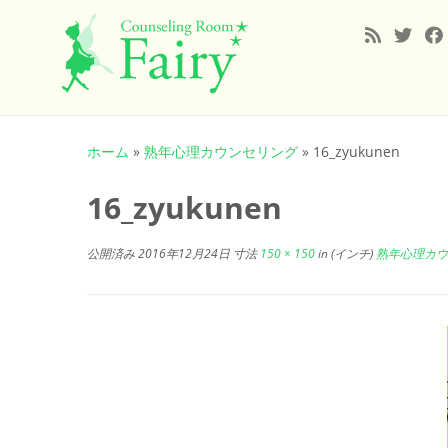
コ
ン
ホーム
»
熟年心理カウンセリング
»
16_zyukunen
テ
ン
16_zyukunen
ツ
へ
公開済み
2016年12月24日
寸法
150 × 150
in (インチ)
熟年心理カウ
ス
キ
ッ
プ