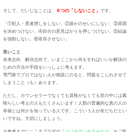
そして、だいじなことは、
６つの「しないこと」
です。
「①犯人・悪者捜しをしない、②誰かのせいにしない、③原因
を決めつけない、④自分の意見ばかりを押しつけない、⑤結論
を強制しない。⑥依存させない」
良いこと
未来志向、解決志向で、いまここから何をすればいいか解決の
ための方法や手段をいっしょに考えます。
専門家でプロではない人が相談にのると、問題をこじれさせて
しまうこと（も）あります。
ただし、カウンセラーでなくても資格がなくても世の中には素
晴らしい考えの人もたくさんいます！人類の普遍的な真の人の
幸福とは何かを知っている人です。こういう人が友だちだとい
いですね。大切にしましょう。
※参考までにこころプラザの「
よいカウンセラーとは
」をご覧