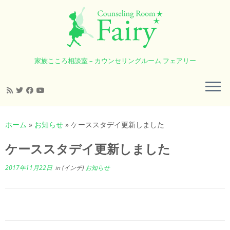
家族こころ相談室 – カウンセリングルーム フェアリー
コ
ン
ホーム
»
お知らせ
»
ケーススタデイ更新しました
テ
ン
ケーススタデイ更新しました
ツ
へ
2017年11月22日
in (インチ)
お知らせ
ス
キ
ッ
プ