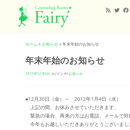
コ
ン
ホーム
»
お知らせ
»
年末年始のお知らせ
テ
ン
年末年始のお知らせ
ツ
へ
2011年12月4日
in (インチ)
お知らせ
ス
キ
ッ
プ
●12月30日（金）～ 2012年1月4日（水）
上記の間、お休みさせていただきます。
緊急の場合、再来の方はお電話、メールで対
今年もお越しいただきありがとうございまし