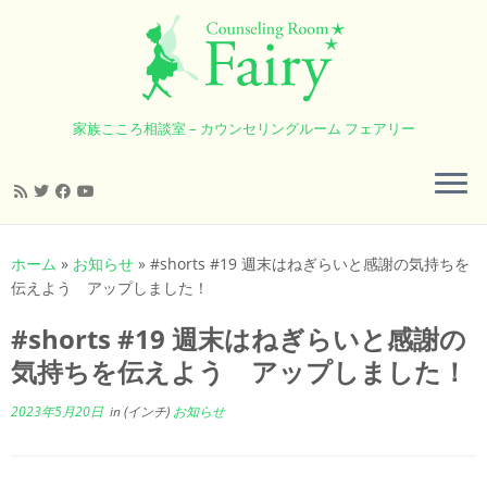
家族こころ相談室 – カウンセリングルーム フェアリー
コ
ン
ホーム
»
お知らせ
»
#shorts #19 週末はねぎらいと感謝の気持ちを
テ
伝えよう アップしました！
ン
ツ
#shorts #19 週末はねぎらいと感謝の
へ
気持ちを伝えよう アップしました！
ス
キ
2023年5月20日
in (インチ)
お知らせ
ッ
プ