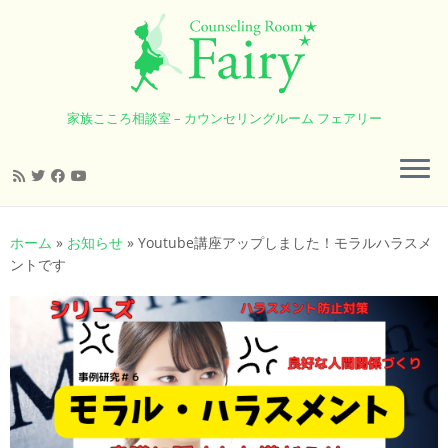
家族こころ相談室 – カウンセリングルーム フェアリー
コ
ン
ホーム
»
お知らせ
»
Youtube講座アップしました！モラルハラスメ
テ
ントです
ン
ツ
へ
ス
キ
ッ
プ