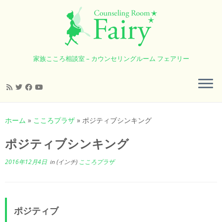
家族こころ相談室 – カウンセリングルーム フェアリー
コ
ン
ホーム
»
こころプラザ
»
ポジティブシンキング
テ
ン
ポジティブシンキング
ツ
へ
2016年12月4日
in (インチ)
こころプラザ
ス
キ
ッ
プ
ポジティブ