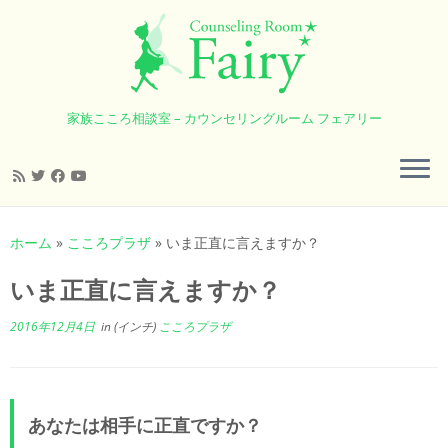
家族こころ相談室 – カウンセリングルーム フェアリー
コ
ン
ホーム
»
こころプラザ
»
いま正直に言えますか？
テ
ン
いま正直に言えますか？
ツ
へ
2016年12月4日
in (インチ)
こころプラザ
ス
キ
ッ
プ
あなたは相手に正直ですか？