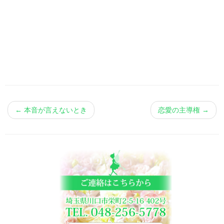
←
本音が言えないとき
恋愛の主導権
→