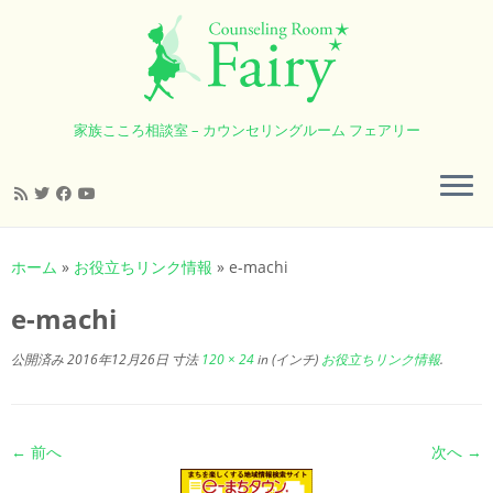
家族こころ相談室 – カウンセリングルーム フェアリー
コ
ン
ホーム
»
お役立ちリンク情報
»
e-machi
テ
ン
e-machi
ツ
へ
公開済み
2016年12月26日
寸法
120 × 24
in (インチ)
お役立ちリンク情報
.
ス
キ
ッ
← 前へ
次へ →
プ