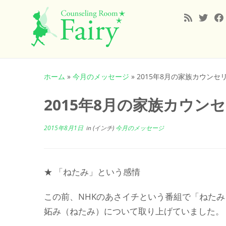
コ
ン
ホーム
»
今月のメッセージ
»
2015年8月の家族カウンセ
テ
ン
2015年8月の家族カウン
ツ
へ
2015年8月1日
in (インチ)
今月のメッセージ
ス
キ
ッ
プ
★ 「ねたみ」という感情
この前、NHKのあさイチという番組で「ねた
妬み（ねたみ）について取り上げていました。