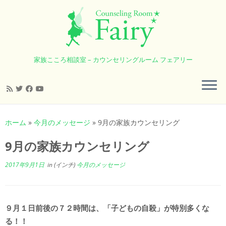
家族こころ相談室 – カウンセリングルーム フェアリー
コ
ン
ホーム
»
今月のメッセージ
»
9月の家族カウンセリング
テ
ン
9月の家族カウンセリング
ツ
へ
2017年9月1日
in (インチ)
今月のメッセージ
ス
キ
ッ
９月１日前後の７２時間は、「子どもの自殺」が特別多くな
プ
る！！