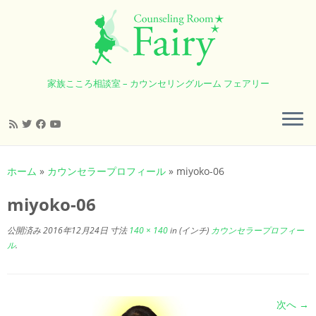
家族こころ相談室 – カウンセリングルーム フェアリー
コ
ン
ホーム
»
カウンセラープロフィール
»
miyoko-06
テ
ン
miyoko-06
ツ
へ
公開済み
2016年12月24日
寸法
140 × 140
in (インチ)
カウンセラープロフィー
ス
ル
.
キ
ッ
プ
次へ →