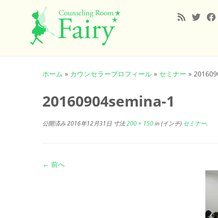
コ
ン
ホーム
»
カウンセラープロフィール
»
セミナー
»
201609
テ
ン
20160904semina-1
ツ
へ
公開済み
2016年12月31日
寸法
200 × 150
in (インチ)
セミナー
.
ス
キ
ッ
プ
← 前へ