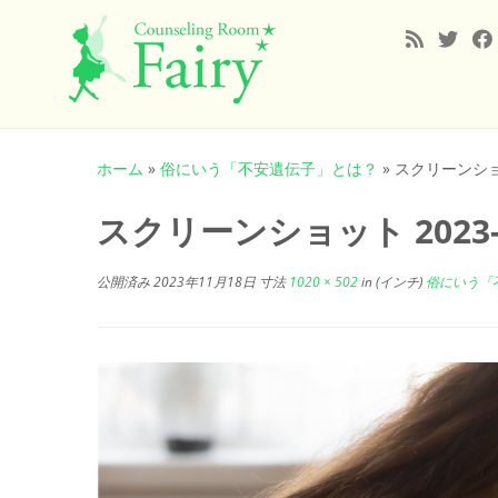
コ
ン
ホーム
»
俗にいう「不安遺伝子」とは？
»
スクリーンショット
テ
ン
スクリーンショット 2023-11
ツ
へ
公開済み
2023年11月18日
寸法
1020 × 502
in (インチ)
俗にいう「
ス
キ
ッ
プ