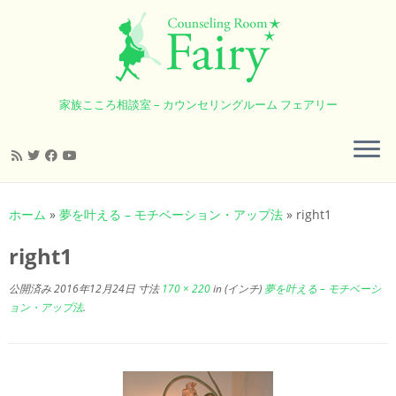
家族こころ相談室 – カウンセリングルーム フェアリー
コ
ン
ホーム
»
夢を叶える – モチベーション・アップ法
»
right1
テ
ン
right1
ツ
へ
公開済み
2016年12月24日
寸法
170 × 220
in (インチ)
夢を叶える – モチベーシ
ス
ョン・アップ法
.
キ
ッ
プ