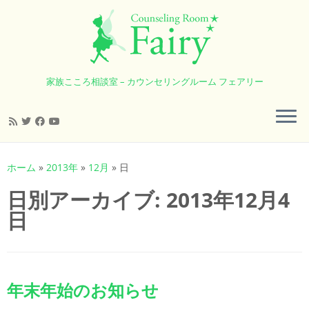
家族こころ相談室 – カウンセリングルーム フェアリー
コ
ン
ホーム
»
2013年
»
12月
»
日
テ
日別アーカイブ:
2013年12月4
ン
ツ
日
へ
ス
キ
ッ
年末年始のお知らせ
プ