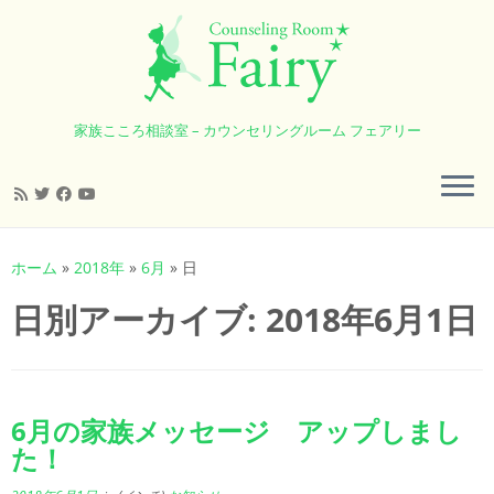
家族こころ相談室 – カウンセリングルーム フェアリー
コ
ン
ホーム
»
2018年
»
6月
»
日
テ
日別アーカイブ:
2018年6月1日
ン
ツ
へ
ス
キ
6月の家族メッセージ アップしまし
ッ
た！
プ