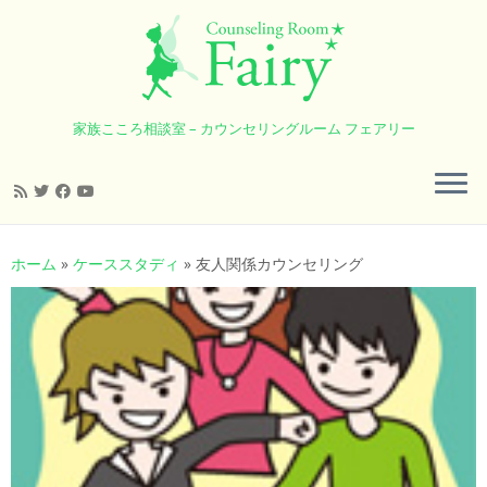
家族こころ相談室 – カウンセリングルーム フェアリー
コ
ン
ホーム
»
ケーススタディ
»
友人関係カウンセリング
テ
ン
ツ
へ
ス
キ
ッ
プ