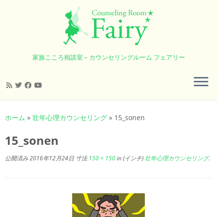
家族こころ相談室 – カウンセリングルーム フェアリー
コ
ン
ホーム
»
壮年心理カウンセリング
»
15_sonen
テ
ン
15_sonen
ツ
へ
公開済み
2016年12月24日
寸法
150 × 150
in (インチ)
壮年心理カウンセリング
.
ス
キ
ッ
プ