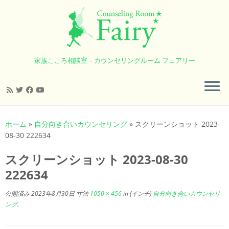
家族こころ相談室 – カウンセリングルーム フェアリー
コ
ン
ホーム
»
自分向き合いカウンセリング
»
スクリーンショット 2023-
テ
08-30 222634
ン
ツ
スクリーンショット 2023-08-30
へ
222634
ス
キ
公開済み
2023年8月30日
寸法
1050 × 456
in (インチ)
自分向き合いカウンセリ
ッ
ング
.
プ