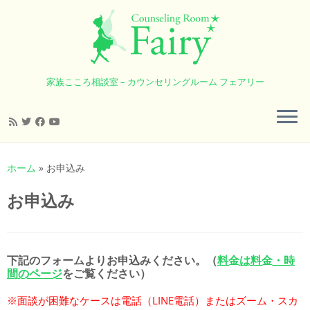
家族こころ相談室 – カウンセリングルーム フェアリー
コ
ン
ホーム
»
お申込み
テ
ン
お申込み
ツ
へ
ス
キ
下記のフォームよりお申込みください。（
料金は料金・時
ッ
間のページ
をご覧ください）
プ
※面談が困難なケースは電話（LINE電話）またはズーム・スカ