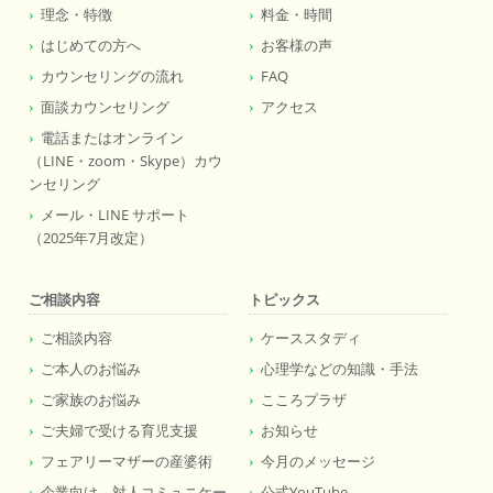
理念・特徴
料金・時間
はじめての方へ
お客様の声
カウンセリングの流れ
FAQ
面談カウンセリング
アクセス
電話またはオンライン
（LINE・zoom・Skype）カウ
ンセリング
メール・LINE サポート
（2025年7月改定）
ご相談内容
トピックス
ご相談内容
ケーススタディ
ご本人のお悩み
心理学などの知識・手法
ご家族のお悩み
こころプラザ
ご夫婦で受ける育児支援
お知らせ
フェアリーマザーの産婆術
今月のメッセージ
企業向け 対人コミュニケー
公式YouTube