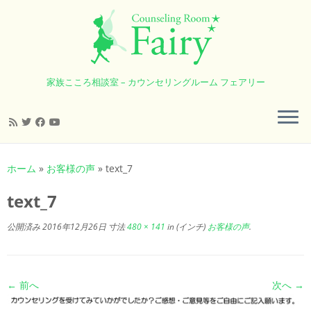
家族こころ相談室 – カウンセリングルーム フェアリー
コ
ン
ホーム
»
お客様の声
»
text_7
テ
ン
text_7
ツ
へ
公開済み
2016年12月26日
寸法
480 × 141
in (インチ)
お客様の声
.
ス
キ
ッ
← 前へ
次へ →
プ