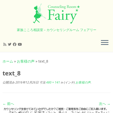
家族こころ相談室 – カウンセリングルーム フェアリー
コ
ン
ホーム
»
お客様の声
»
text_8
テ
ン
text_8
ツ
へ
公開済み
2016年12月26日
寸法
480 × 141
in (インチ)
お客様の声
.
ス
キ
ッ
← 前へ
次へ →
プ