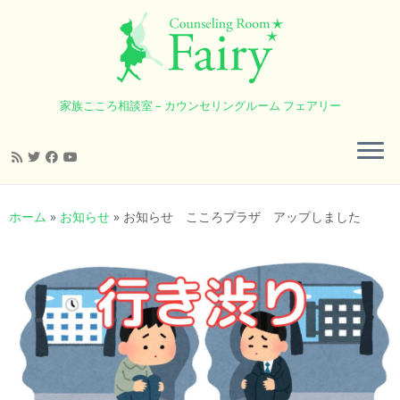
家族こころ相談室 – カウンセリングルーム フェアリー
コ
ン
ホーム
»
お知らせ
»
お知らせ こころプラザ アップしました
テ
ン
ツ
へ
ス
キ
ッ
プ