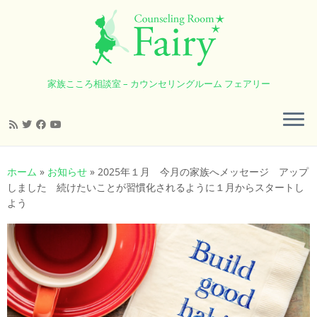
家族こころ相談室 – カウンセリングルーム フェアリー
コ
ン
ホーム
»
お知らせ
»
2025年１月 今月の家族へメッセージ アップ
テ
しました 続けたいことが習慣化されるように１月からスタートし
ン
よう
ツ
へ
ス
キ
ッ
プ