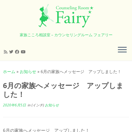
家族こころ相談室 – カウンセリングルーム フェアリー
コ
ン
ホーム
»
お知らせ
»
6月の家族へメッセージ アップしました！
テ
ン
6月の家族へメッセージ アップしま
ツ
した！
へ
ス
2020年6月5日
in (インチ)
お知らせ
キ
ッ
プ
6月の家族へメッセージ アップしました！