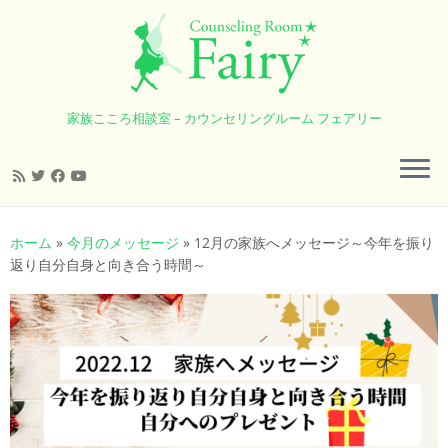
家族こころ相談室 – カウンセリングルーム フェアリー
コ
ン
ホーム
»
今月のメッセージ
»
12月の家族へメッセージ～今年を振り
テ
返り自分自身と向き合う時間～
ン
ツ
へ
ス
キ
ッ
プ