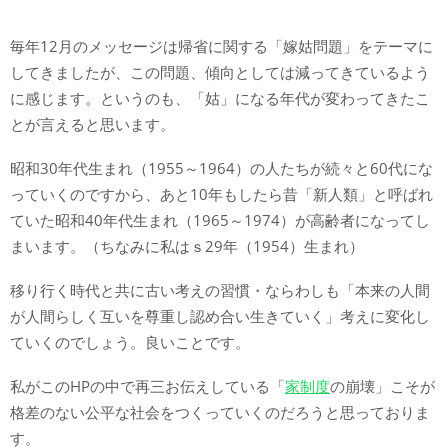
毎年12月のメッセージは帰省に関する「嫁姑問題」をテーマに
してきましたが、この問題、傾向としては減ってきているよう
に感じます。というのも、「姑」になる年代が変わってきたこ
とが言えると思います。
昭和30年代生まれ（1955～1964）の人たちが続々と60代にな
っていくのですから、あと10年もしたら昔「新人類」と呼ばれ
ていた昭和40年代生まれ（1965～1974）が高齢者になってし
まいます。（ちなみに私はｓ29年（1954）生まれ）
移り行く時代と共に古い考えの習慣・ならわしも「本来の人間
が人間らしく互いを尊重し認め合い生きていく」考えに変化し
ていくのでしょう。良いことです。
私がこのHPの中で再三お伝えしている「
家制度
の崩壊」こそが
格差のない公平な社会をつくっていくのだろうと思っておりま
す。