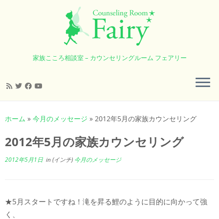
家族こころ相談室 – カウンセリングルーム フェアリー
コ
ン
ホーム
»
今月のメッセージ
»
2012年5月の家族カウンセリング
テ
ン
2012年5月の家族カウンセリング
ツ
へ
2012年5月1日
in (インチ)
今月のメッセージ
ス
キ
ッ
★5月スタートですね！滝を昇る鯉のように目的に向かって強
プ
く、