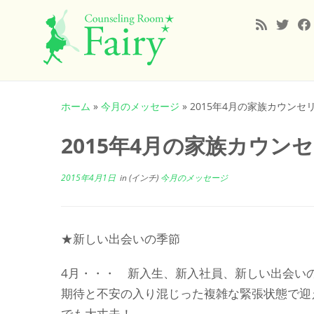
コ
ン
ホーム
»
今月のメッセージ
»
2015年4月の家族カウンセ
テ
ン
2015年4月の家族カウン
ツ
へ
2015年4月1日
in (インチ)
今月のメッセージ
ス
キ
ッ
プ
★新しい出会いの季節
4月・・・ 新入生、新入社員、新しい出会い
期待と不安の入り混じった複雑な緊張状態で迎
でも大丈夫！