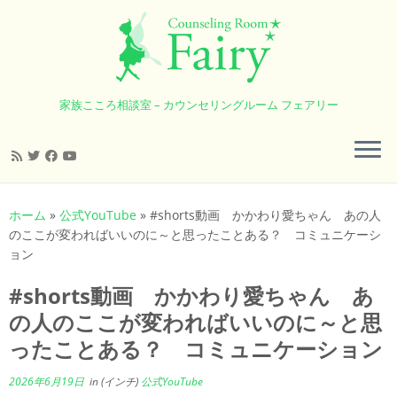
家族こころ相談室 – カウンセリングルーム フェアリー
コ
ン
ホーム
»
公式YouTube
»
#shorts動画 かかわり愛ちゃん あの人
テ
のここが変わればいいのに～と思ったことある？ コミュニケーシ
ン
ョン
ツ
へ
#shorts動画 かかわり愛ちゃん あ
ス
の人のここが変わればいいのに～と思
キ
ったことある？ コミュニケーション
ッ
プ
2026年6月19日
in (インチ)
公式YouTube