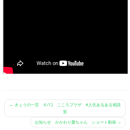
←
きょうの一言 ６/12 こころプラザ #人生あるある相談
室
お知らせ かかわり愛ちゃん ショート動画
→