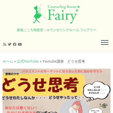
家族こころ相談室 – カウンセリングルーム フェアリー
コ
ン
ホーム
»
公式YouTube
»
Youtube講座 どうせ思考
テ
ン
ツ
へ
ス
キ
ッ
プ